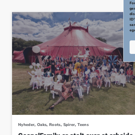
PREVIOUS
For
ge
di
ID'
sa
eg
,
,
,
,
Nyheder
Oaks
Roots
Spirer
Teens