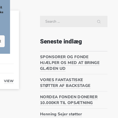
NEX
il
kke
Search
SEARCH
Seneste indlæg
R
es kl.
 og
SPONSORER OG FONDE
HJÆLPER OS MED AT BRINGE
GLÆDEN UD
VORES FANTASTISKE
VIEW
FEEEEED GOSPELGUDSTJENESTE!
STØTTER AF BACKSTAGE
NORDEA FONDEN DONERER
10.000KR TIL OPSÆTNING
Henning Sejer støtter