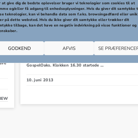
 at give dig de bedste oplevelser bruger vi teknologier som cookies til at
mme og/eller få adgang til enhedsoplysninger. Hvis du giver dit samtykke t
sse teknologier, kan vi behandle data som f.eks. browsingadfærd eller uni
er på dette websted. Hvis du ikke giver dit samtykke eller trækker dit
Nyheder
mtykke tilbage, kan det have en negativ indvirkning på visse funktioner og
enskaber.
 i
Feeeeed gospelgudstjeneste!
Søndag d. 9. juni, var GospelTeens en del af udendørs
GODKEND
AFVIS
SE PRÆFERENCE
gospelgudstjeneste foran Sct. Nicolai Kirke. Teens mødt
15.00 til fælles opvarmning sammen med GospelRoots
ave
GospelOaks. Klokken 16.30 startede …
10. juni 2013
IEW
FEST MED GOSPELTEENS PÅ MULTIBANEN I AABENRAA