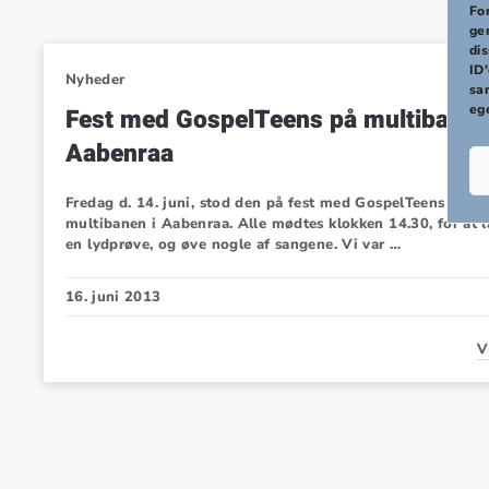
PREVIOUS
For
ge
di
ID'
Nyheder
sa
eg
Fest med GospelTeens på multibanen
Aabenraa
Fredag d. 14. juni, stod den på fest med GospelTeens på
multibanen i Aabenraa. Alle mødtes klokken 14.30, for at l
en lydprøve, og øve nogle af sangene. Vi var …
16. juni 2013
V