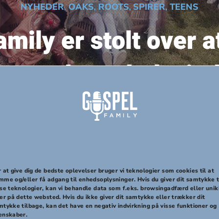
NYHEDER
OAKS
ROOTS
SPIRER
TEENS
,
,
,
,
mily er stolt over a
n med Muskelsvind
en 2017 for den g
 at give dig de bedste oplevelser bruger vi teknologier som cookies til at
mme og/eller få adgang til enhedsoplysninger. Hvis du giver dit samtykke t
sse teknologier, kan vi behandle data som f.eks. browsingadfærd eller uni
er på dette websted. Hvis du ikke giver dit samtykke eller trækker dit
mtykke tilbage, kan det have en negativ indvirkning på visse funktioner og
n med i Cirkus Summarums forestilling, som bliver vist for over 
enskaber.