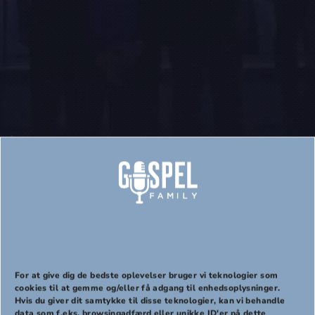
Kurv
For at give dig de bedste oplevelser bruger vi teknologier som
cookies til at gemme og/eller få adgang til enhedsoplysninger.
Hvis du giver dit samtykke til disse teknologier, kan vi behandle
PREVIOUS
NEX
data som f.eks. browsingadfærd eller unikke ID'er på dette