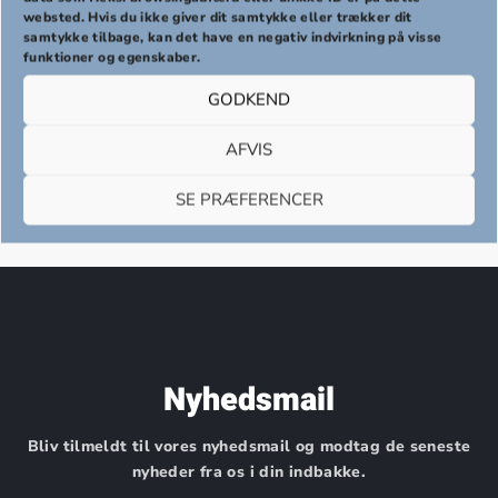
websted. Hvis du ikke giver dit samtykke eller trækker dit
samtykke tilbage, kan det have en negativ indvirkning på visse
Din kurv er tom.
funktioner og egenskaber.
GODKEND
AFVIS
TILBAGE TIL SHOPPEN
SE PRÆFERENCER
Nyhedsmail
Bliv tilmeldt til vores nyhedsmail og modtag de seneste
nyheder fra os i din indbakke.