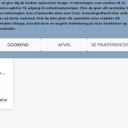
 at give dig de bedste oplevelser bruger vi teknologier som cookies til at
mme og/eller få adgang til enhedsoplysninger. Hvis du giver dit samtykke t
sse teknologier, kan vi behandle data som f.eks. browsingadfærd eller uni
er på dette websted. Hvis du ikke giver dit samtykke eller trækker dit
mtykke tilbage, kan det have en negativ indvirkning på visse funktioner og
enskaber.
og
GODKEND
AFVIS
SE PRÆFERENCE
g …
IEW
YOUNG SUMMER GOSPEL – TRE INTENSE OG FESTLIGE DAGE MED 