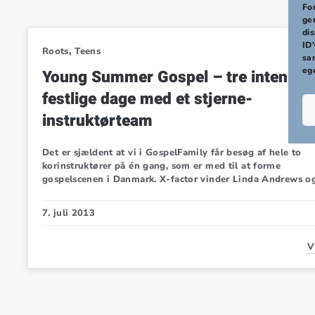
PREVIOUS
For
ge
di
ID'
,
Roots
Teens
sa
eg
Young Summer Gospel – tre intense 
festlige dage med et stjerne-
instruktørteam
Det er sjældent at vi i GospelFamily får besøg af hele to
korinstruktører på én gang, som er med til at forme
gospelscenen i Danmark. X-factor vinder Linda Andrews o
7. juli 2013
V