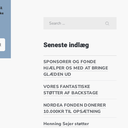
NEX
il
kke
Search
SEARCH
Seneste indlæg
R
SPONSORER OG FONDE
HJÆLPER OS MED AT BRINGE
GLÆDEN UD
VORES FANTASTISKE
STØTTER AF BACKSTAGE
ET STJERNE-INSTRUKTØRTEAM
NORDEA FONDEN DONERER
10.000KR TIL OPSÆTNING
Henning Sejer støtter