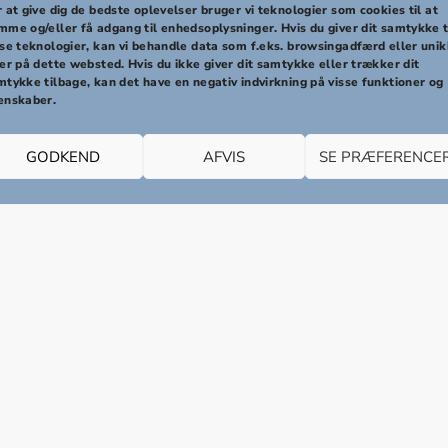
 at give dig de bedste oplevelser bruger vi teknologier som cookies til at
mme og/eller få adgang til enhedsoplysninger. Hvis du giver dit samtykke t
sse teknologier, kan vi behandle data som f.eks. browsingadfærd eller uni
 items were found.
er på dette websted. Hvis du ikke giver dit samtykke eller trækker dit
mtykke tilbage, kan det have en negativ indvirkning på visse funktioner og
enskaber.
GODKEND
AFVIS
SE PRÆFERENCE