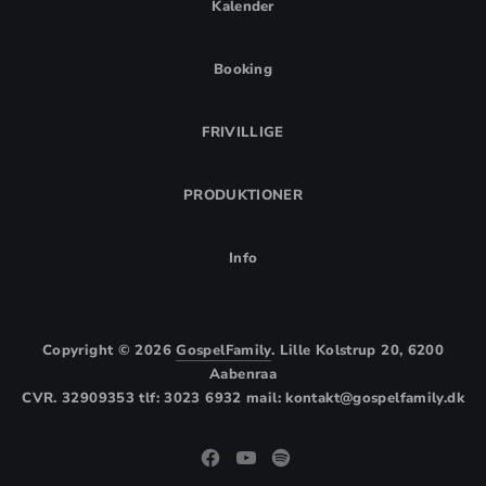
Kalender
Booking
FRIVILLIGE
PRODUKTIONER
Info
Copyright © 2026
GospelFamily
. Lille Kolstrup 20, 6200
Aabenraa
CVR. 32909353 tlf: 3023 6932 mail: kontakt@gospelfamily.dk
Theme by
FORQY
New Window
New Window
New Window