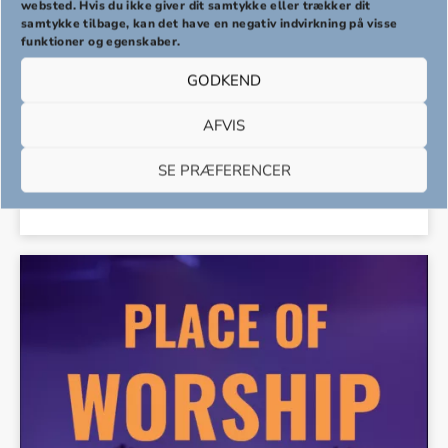
websted. Hvis du ikke giver dit samtykke eller trækker dit
samtykke tilbage, kan det have en negativ indvirkning på visse
funktioner og egenskaber.
GODKEND
LORD TAKE THIS BROKEN HEART –
AFVIS
NODE DOWNLOAD
SE PRÆFERENCER
kr.
0,00