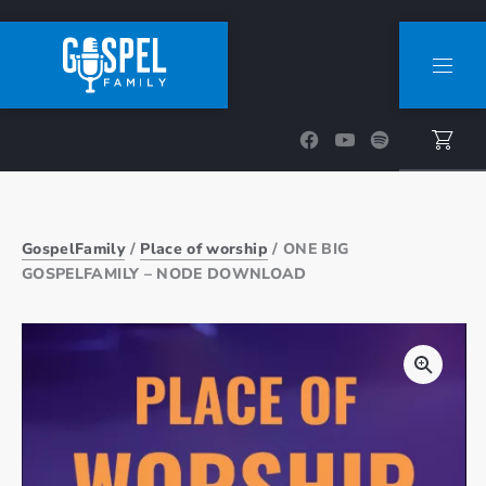
CLOSE (ESC)
NAVI
New Window
New Window
New Window
GospelFamily
/
Place of worship
/ ONE BIG
GOSPELFAMILY – NODE DOWNLOAD