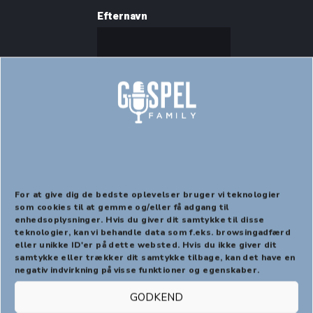
Efternavn
E-mail
For at give dig de bedste oplevelser bruger vi teknologier
som cookies til at gemme og/eller få adgang til
enhedsoplysninger. Hvis du giver dit samtykke til disse
PREVIOUS
NEX
teknologier, kan vi behandle data som f.eks. browsingadfærd
eller unikke ID'er på dette websted. Hvis du ikke giver dit
Begivenheder
samtykke eller trækker dit samtykke tilbage, kan det have en
negativ indvirkning på visse funktioner og egenskaber.
GODKEND