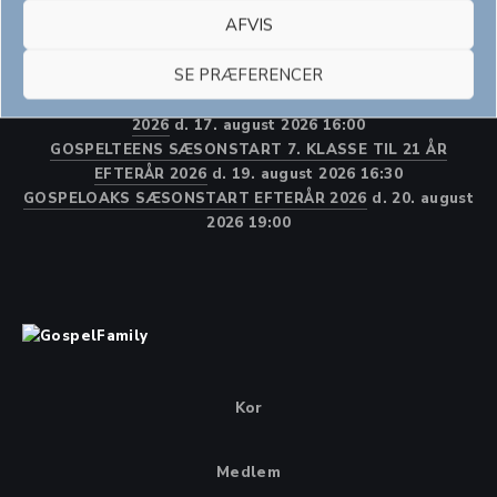
YOUNG SUMMER GOSPEL 3.-5. AUGUST 2026,
AFVIS
KOMMENDE 3.-9. KLASSE
d. 3. august 2026 09:30
GOSPELSPIRE SOMMER GOSPEL 2026, for alle
SE PRÆFERENCER
kommende 0.-2. klasse
d. 6. august 2026 09:00
GOSPELROOTS SÆSONSTART 3.-6. KLASSE EFTERÅR
2026
d. 17. august 2026 16:00
GOSPELTEENS SÆSONSTART 7. KLASSE TIL 21 ÅR
EFTERÅR 2026
d. 19. august 2026 16:30
GOSPELOAKS SÆSONSTART EFTERÅR 2026
d. 20. august
2026 19:00
Kor
Medlem