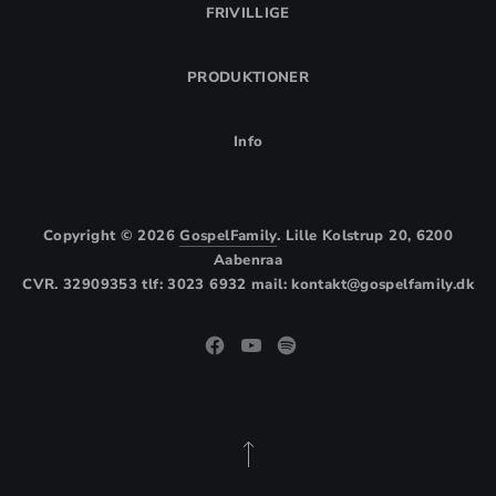
FRIVILLIGE
PRODUKTIONER
Info
Copyright © 2026
GospelFamily
. Lille Kolstrup 20, 6200
Aabenraa
CVR. 32909353 tlf: 3023 6932 mail: kontakt@gospelfamily.dk
Theme by
FORQY
New Window
New Window
New Window
Back to Top