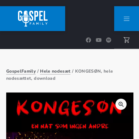
CLOSE (ESC)
NAVI
New Window
New Window
New Window
GospelFamily
/
Hele nodesæt
/ KONGESØN, hele
nodesættet, download