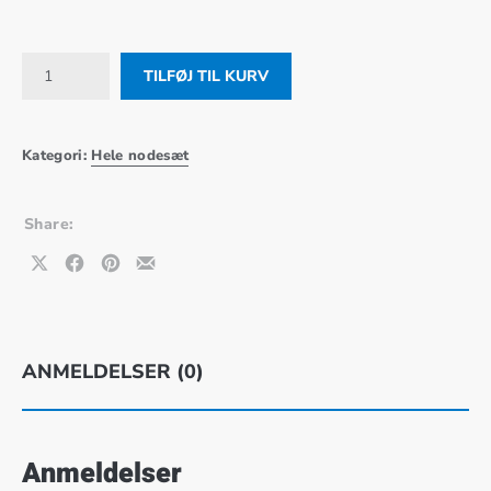
KONGESØN, hele nodesættet, download antal
TILFØJ TIL KURV
Kategori:
Hele nodesæt
Share:
Share on X
Share on Facebook
Share on Pinterest
Share by Email
ANMELDELSER (0)
Anmeldelser