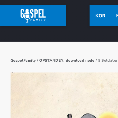
KOR
GospelFamily
/
OPSTANDEN, download node
/ 9 Soldate