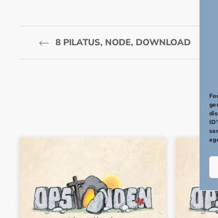
8 PILATUS, NODE, DOWNLOAD
PREVIOUS
For
ge
di
ID'
sa
eg