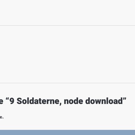
de “9 Soldaterne, node download”
e.