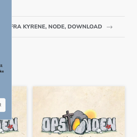
MON FRA KYRENE, NODE, DOWNLOAD
NEX
il
kke
R