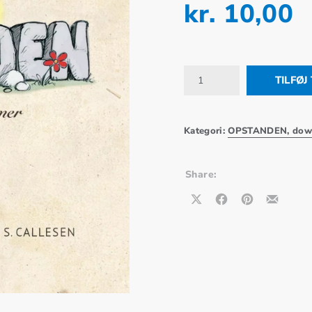
kr.
10,00
9 Soldaterne, node downloa
TILFØJ
Kategori:
OPSTANDEN, dow
Share:
Share on X
Share on Facebook
Share on Pinterest
Share by Em