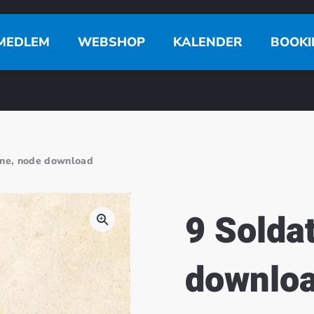
MEDLEM
WEBSHOP
KALENDER
BOOKI
rne, node download
9 Solda
downlo