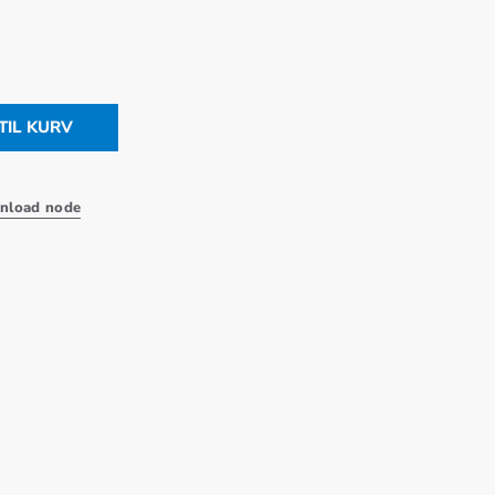
d antal
 TIL KURV
nload node
ail