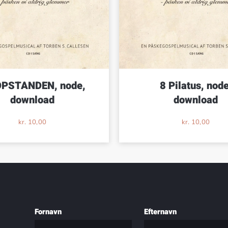
OPSTANDEN, node,
8 Pilatus, node
download
download
kr.
10,00
kr.
10,00
Fornavn
Efternavn