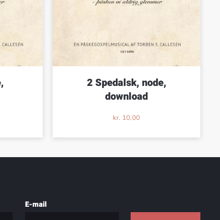
,
2 Spedalsk, node,
download
kr.
10,00
E-mail