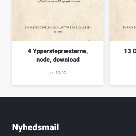
4 Ypperstepræsterne,
13 
node, download
kr.
10,00
Nyhedsmail