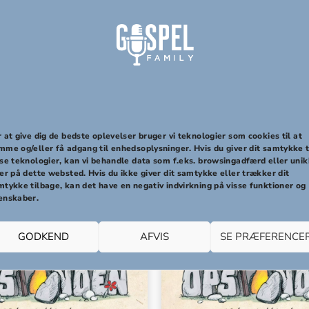
10 SI
 at give dig de bedste oplevelser bruger vi teknologier som cookies til at
Relaterede varer
mme og/eller få adgang til enhedsoplysninger. Hvis du giver dit samtykke t
sse teknologier, kan vi behandle data som f.eks. browsingadfærd eller uni
er på dette websted. Hvis du ikke giver dit samtykke eller trækker dit
mtykke tilbage, kan det have en negativ indvirkning på visse funktioner og
enskaber.
GODKEND
AFVIS
SE PRÆFERENCE