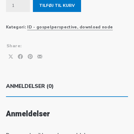
11 Stress, node, download antal
TILFØJ TIL KURV
Kategori:
ID - gospelperspective, download node
Share:
Share on X
Share on Facebook
Share on Pinterest
Share by Email
ANMELDELSER (0)
Anmeldelser