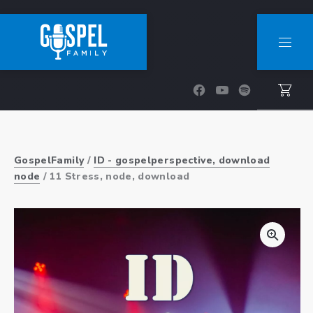
CLOSE (ESC
NAVI
New Window
New Window
New Window
GospelFamily
/
ID - gospelperspective, download
node
/ 11 Stress, node, download