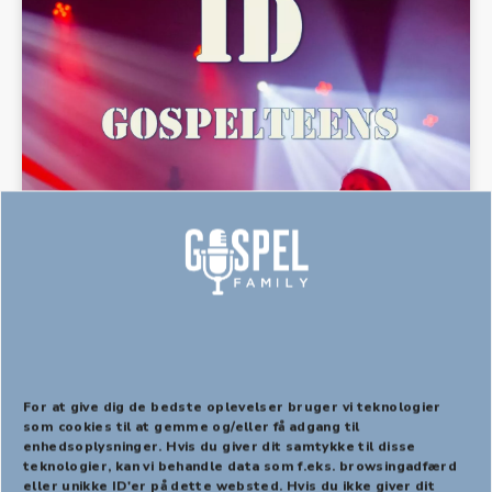
12 Rækker ud mod stjernerne,
For at give dig de bedste oplevelser bruger vi teknologier
node, download
som cookies til at gemme og/eller få adgang til
enhedsoplysninger. Hvis du giver dit samtykke til disse
PREVIOUS
NEX
teknologier, kan vi behandle data som f.eks. browsingadfærd
kr.
10,00
eller unikke ID'er på dette websted. Hvis du ikke giver dit