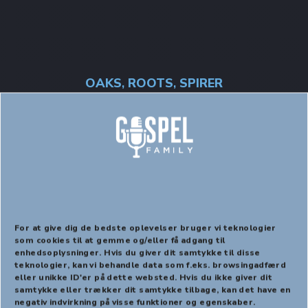
OAKS
ROOTS
SPIRER
,
,
GospelSpirer, GospelRoots
og GospelOaks åbner for
nye medlemmer
For at give dig de bedste oplevelser bruger vi teknologier
som cookies til at gemme og/eller få adgang til
enhedsoplysninger. Hvis du giver dit samtykke til disse
PREVIOUS
NEX
teknologier, kan vi behandle data som f.eks. browsingadfærd
eller unikke ID'er på dette websted. Hvis du ikke giver dit
samtykke eller trækker dit samtykke tilbage, kan det have en
negativ indvirkning på visse funktioner og egenskaber.