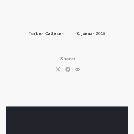
Torben Callesen
8. januar 2015
Share:
Share on X
Share on Facebook
Share by Email