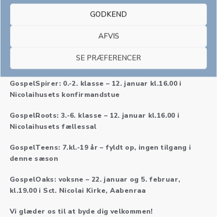
Der er plads til alle i Aabenraa Sogns GospelFamily.
GODKEND
Nu åbner vi for en ny sæson med masser af sang,
oplevelser og fællesskab:
AFVIS
Du møder bare op på nedenstående tidspunkter og
steder, og så vil korlederne tage sig godt af dig
SE PRÆFERENCER
derfra:
GospelSpirer: 0.-2. klasse – 12. januar kl.16.00 i
Nicolaihusets konfirmandstue
GospelRoots: 3.-6. klasse – 12. januar kl.16.00 i
Nicolaihusets fællessal
GospelTeens: 7.kl.-19 år – fyldt op, ingen tilgang i
denne sæson
GospelOaks: voksne – 22. januar og 5. februar,
kl.19.00 i Sct. Nicolai Kirke, Aabenraa
Vi glæder os til at byde dig velkommen!