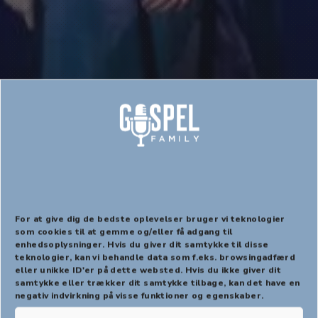
GOSPELROOTS
GOSPELTEENS
,
,
JULEKONCERTER
PÅSKEKONCERTER
,
,
SKOLEKONCERTER
Skolekoncerter
For at give dig de bedste oplevelser bruger vi teknologier
som cookies til at gemme og/eller få adgang til
enhedsoplysninger. Hvis du giver dit samtykke til disse
PREVIOUS
NEX
teknologier, kan vi behandle data som f.eks. browsingadfærd
eller unikke ID'er på dette websted. Hvis du ikke giver dit
samtykke eller trækker dit samtykke tilbage, kan det have en
negativ indvirkning på visse funktioner og egenskaber.