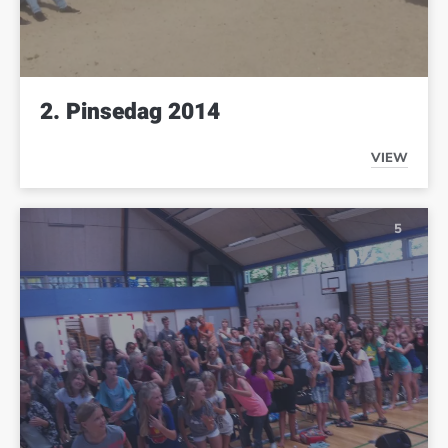
2. Pinsedag 2014
VIEW
2. PINSE
5