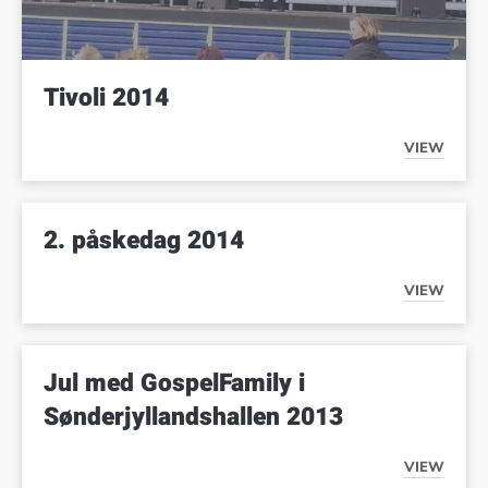
Tivoli 2014
VIEW
TIVOLI 2
2. påskedag 2014
VIEW
2. PÅSK
Jul med GospelFamily i
Sønderjyllandshallen 2013
VIEW
JUL MED