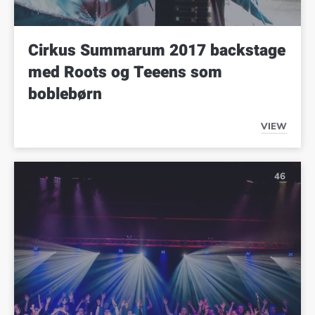
Cirkus Summarum 2017 backstage
med Roots og Teeens som
boblebørn
VIEW
CIRKUS 
46