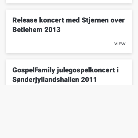
Release koncert med Stjernen over
Betlehem 2013
VIEW
RELEASE
GospelFamily julegospelkoncert i
Sønderjyllandshallen 2011
VIEW
GOSPELF
Hyggestunder, korweekender og
meget mere…