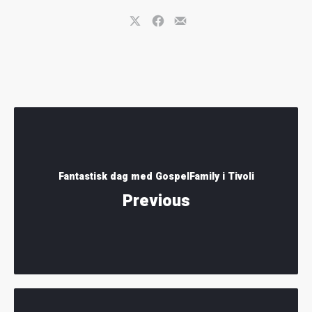
Share on X
Share on Facebook
Share by Email
Fantastisk dag med GospelFamily i Tivoli
Previous