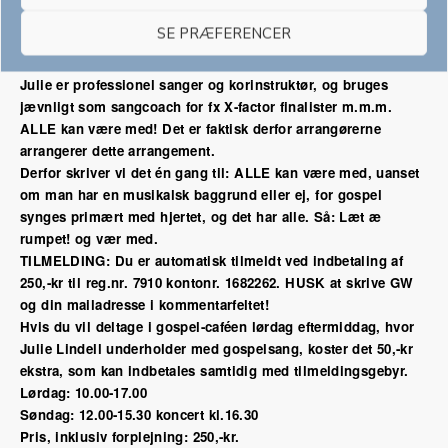
korledere, men er først og fremmest kendt for sin fantastiske
SE PRÆFERENCER
sangstemme, varme gospelhjerte og hendes overvældende
energi, der kan få selv hårdkogte jyder op af stolene.
Julie er professionel sanger og korinstruktør, og bruges
jævnligt som sangcoach for fx X-factor finalister m.m.m.
ALLE kan være med! Det er faktisk derfor arrangørerne
arrangerer dette arrangement.
Derfor skriver vi det én gang til: ALLE kan være med, uanset
om man har en musikalsk baggrund eller ej, for gospel
synges primært med hjertet, og det har alle. Så: Læt æ
rumpet! og vær med.
TILMELDING: Du er automatisk tilmeldt ved indbetaling af
250,-kr til
reg.nr. 7910 kontonr. 1682262
. HUSK at skrive GW
og din mailadresse i kommentarfeltet!
Hvis du vil deltage i gospel-caféen lørdag eftermiddag, hvor
Julie Lindell underholder med gospelsang, koster det 50,-kr
ekstra, som kan indbetales samtidig med tilmeldingsgebyr.
Lørdag: 10.00-17.00
Søndag: 12.00-15.30 koncert kl.16.30
Pris, inklusiv forplejning: 250,-kr.