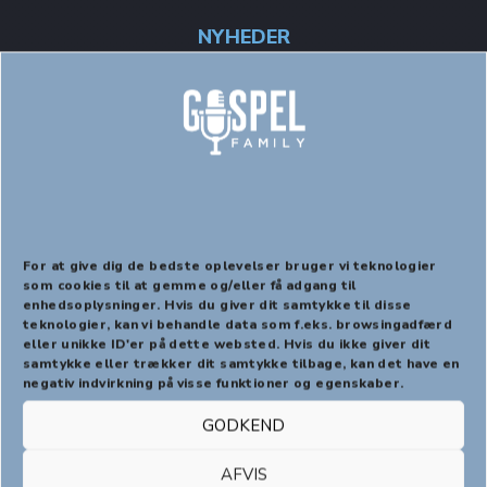
NYHEDER
Gospel for ALLE i
Sønderjyllandshallen 8.-9.
november – Syng med!
For at give dig de bedste oplevelser bruger vi teknologier
som cookies til at gemme og/eller få adgang til
enhedsoplysninger. Hvis du giver dit samtykke til disse
PREVIOUS
NEX
teknologier, kan vi behandle data som f.eks. browsingadfærd
eller unikke ID'er på dette websted. Hvis du ikke giver dit
Tilmed dig nu ved indbetaling af 250,-kr til
reg.nr. 7910
samtykke eller trækker dit samtykke tilbage, kan det have en
negativ indvirkning på visse funktioner og egenskaber.
kontonr. 1682262
. HUSK at skrive GW og din mailadresse i
kommentarfeltet!
GODKEND
Julie Lindell har samarbejdet med GospelFamily siden 2009,
hvor hun sang med på GospelRoots første cd Et barn er født.
AFVIS
Siden har hun holdt korleder-kursus for GospelFamilys