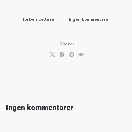
til Gospe
Torben Callesen
Ingen kommentarer
Share:
Share on X
Share on Facebook
Share on Pinterest
Share by Email
Ingen kommentarer