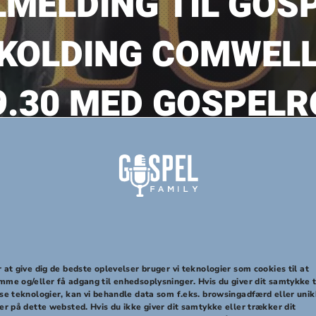
ILMELDING TIL GO
 KOLDING COMWELL 
9.30 MED GOSPEL
10/05/2022
09:30-10:45
 at give dig de bedste oplevelser bruger vi teknologier som cookies til at
mme og/eller få adgang til enhedsoplysninger. Hvis du giver dit samtykke t
sse teknologier, kan vi behandle data som f.eks. browsingadfærd eller uni
R FYLDT OP!!!
TILMELDING 10. MA
er på dette websted. Hvis du ikke giver dit samtykke eller trækker dit