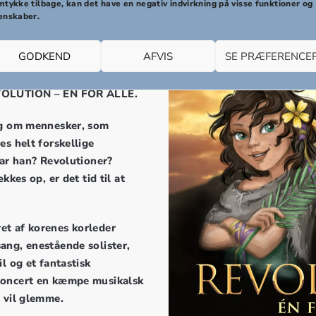
ELMUSICALEN
mtykke tilbage, kan det have en negativ indvirkning på visse funktioner og
enskaber.
GODKEND
AFVIS
SE PRÆFERENCE
l Gospel Musical Akademiets
EVOLUTION – ÉN FOR ALLE.
ng om mennesker, som
es helt forskellige
var han? Revolutioner?
kkes op, er det tid til at
et af korenes korleder
ang, enestående solister,
l og et fantastisk
koncert en kæmpe musikalsk
 vil glemme.