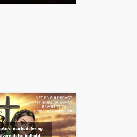
ceptere markedsføring
tivere dette indhold