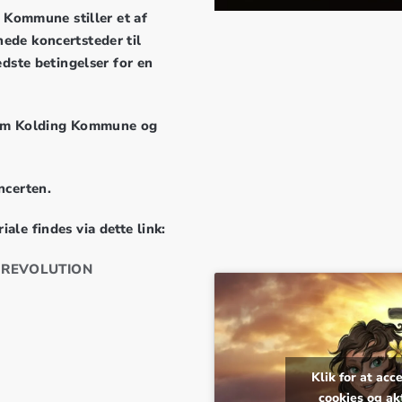
g Kommune stiller et af
ede koncertsteder til
edste betingelser for en
lem Kolding Kommune og
ncerten.
le findes via dette link:
 REVOLUTION
Klik for at ac
cookies og ak