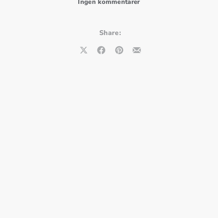
til UDSOLGT!!! TILME
Ingen kommentarer
Share:
Share on X
Share on Facebook
Share on Pinterest
Share by Email