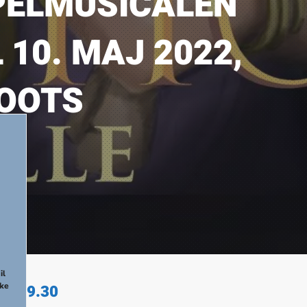
SPELMUSICALEN
10. MAJ 2022,
ROOTS
NEX
il
kke
J, 09.30