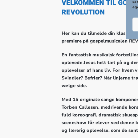
VELKOMMEN TIL GOSP
sa
eg
REVOLUTION
Her kan du tilmelde din klasse ti
premiere på gospelmusicalen R
En fantastisk musikalsk fortælli
oplevede Jesus helt tæt på og der
oplevelser af hans liv. For hvem 
Svindler? Befrier? Når linjerne træ
vælge side.
Med 15 originale sange komponer
Torben Callesen, medrivende kors
fuld koreografi, dramatisk skuespi
sceneshow får elever ved denne 
og lærerig oplevelse, som de sent