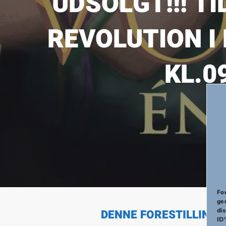
UDSOLGT!!! T
REVOLUTION I
KL.0
PREVIOUS
For
ge
di
DENNE FORESTILLING E
ID'