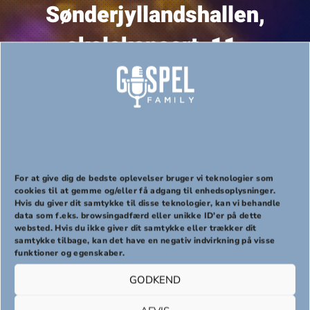
Sønderjyllandshallen,
skolekoncert, 11.
december 2020, kl.09.00
11/12/2020
09:00-10:15
For at give dig de bedste oplevelser bruger vi teknologier som
cookies til at gemme og/eller få adgang til enhedsoplysninger.
Hvis du giver dit samtykke til disse teknologier, kan vi behandle
PREVIOUS
NEX
data som f.eks. browsingadfærd eller unikke ID'er på dette
websted. Hvis du ikke giver dit samtykke eller trækker dit
Tilmelding til skolekoncert for Aabenraa
samtykke tilbage, kan det have en negativ indvirkning på visse
funktioner og egenskaber.
Kommunes skoler, 11. december, 2020,
kl.09.00
GODKEND