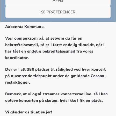
AFVIS
Her kan du tilmelde din klasse til gratis
SE PRÆFERENCER
julegospelmusical koncert i Sønderjyllandshallen, et
samarbejde mellem Gospel Musical Akademiet og
Aabenraa Kommune.
Vær opmærksom på, at selvom du får en
bekræftelsesmail, så er I først endelig tilmeldt, når I
har fået en endelig bekræftelsesmail fra vores
koordinator.
Der er i alt 380 pladser til rådighed ved hver koncert
på nuværende tidspunkt under de gældende Corona-
restriktioner.
Bemærk, at vi også streamer koncerterne live, så I kan
opleve koncerten på skolen, hvis ikke I fik en plads.
Vi glæder os til at se jer!