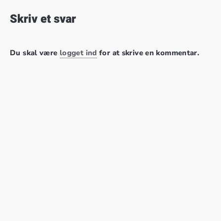
Skriv et svar
Du skal være
logget ind
for at skrive en kommentar.
Nyhedsmail
Bliv tilmeldt til vores nyhedsmail og modtag de seneste
nyheder fra os i din indbakke.