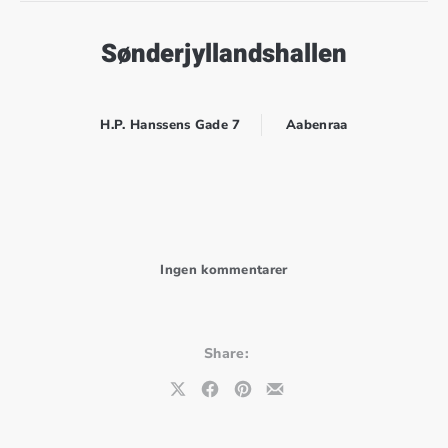
Sønderjyllandshallen
H.P. Hanssens Gade 7
Aabenraa
til PREMIERE: REVOLUTI
Ingen kommentarer
Share:
Share on X
Share on Facebook
Share on Pinterest
Share by Email