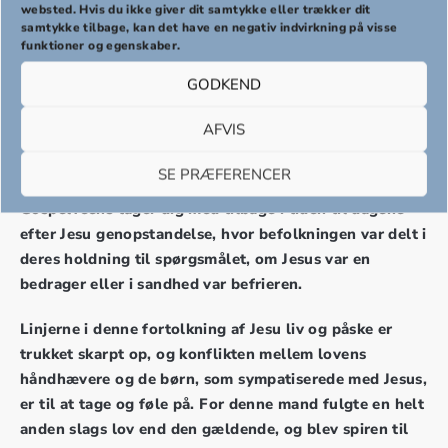
websted. Hvis du ikke giver dit samtykke eller trækker dit
samtykke tilbage, kan det have en negativ indvirkning på visse
funktioner og egenskaber.
PREMIERE
GODKEND
Velkommen til premieren på Torben Callesens nye
AFVIS
gospelmusical REVOLUTION – ÉN FOR ALLE.
SE PRÆFERENCER
Bliv revet med, når det fantastisk dygtige gospelkor
GospelTeens tager dig med tilbage i tiden til dagene
efter Jesu genopstandelse, hvor befolkningen var delt i
deres holdning til spørgsmålet, om Jesus var en
bedrager eller i sandhed var befrieren.
Linjerne i denne fortolkning af Jesu liv og påske er
trukket skarpt op, og konflikten mellem lovens
håndhævere og de børn, som sympatiserede med Jesus,
er til at tage og føle på. For denne mand fulgte en helt
anden slags lov end den gældende, og blev spiren til