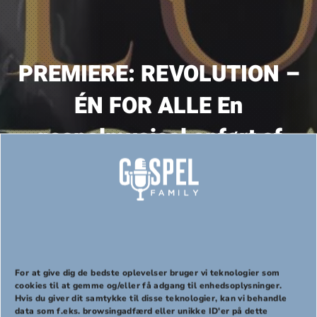
PREMIERE: REVOLUTION –
ÉN FOR ALLE En
gospelmusical opført af
GospelTeens
16/05/2022
19:00-20:30
For at give dig de bedste oplevelser bruger vi teknologier som
cookies til at gemme og/eller få adgang til enhedsoplysninger.
Hvis du giver dit samtykke til disse teknologier, kan vi behandle
PREVIOUS
NEX
data som f.eks. browsingadfærd eller unikke ID'er på dette