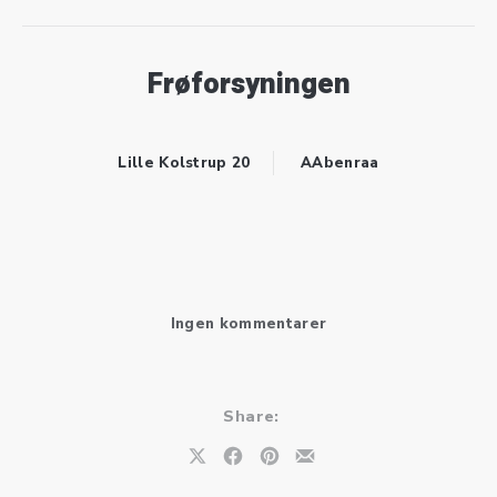
Frøforsyningen
Lille Kolstrup 20
AAbenraa
til GospelFamily invi
Ingen kommentarer
Share:
Share on X
Share on Facebook
Share on Pinterest
Share by Email