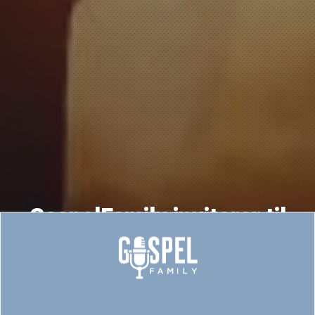
GospelFamily inviterer til
ungdomslovsangsfest!!!
30/10/2019
19:45 til ca.21:00