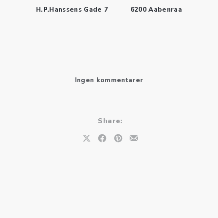
H.P.Hanssens Gade 7
6200 Aabenraa
til BILLETSALG til K
Ingen kommentarer
Share:
Share on X
Share on Facebook
Share on Pinterest
Share by Email