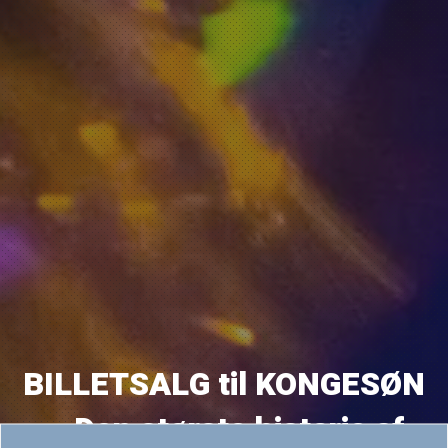
BILLETSALG til KONGESØN
– Den største historie af