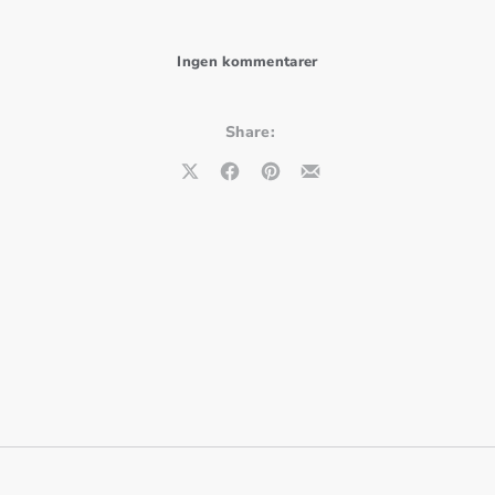
til Dobbeltkoncert med 
Ingen kommentarer
Share:
Share on X
Share on Facebook
Share on Pinterest
Share by Email