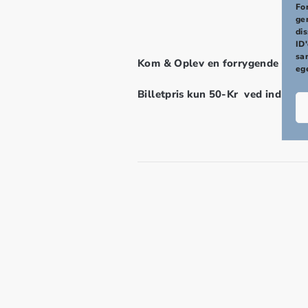
PREVIOUS
For
ge
di
ID'
sa
Kom & Oplev en forrygende dobbel
eg
Billetpris kun 50-Kr ved indgang