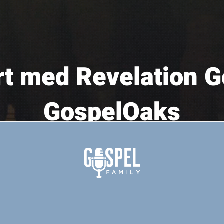
t med Revelation G
GospelOaks
31/05/2019
19:00 til 20:30