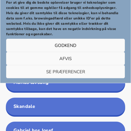
For at give dig de bedste oplevelser bruger vi teknologier som
cookies til at gemme og/eller få adgang til enhedsoplysninger.
Hvis du giver dit samtykke til disse teknologier, kan vi behandle
PREVIOUS
NEX
data som f.eks. browsingadfærd eller unikke ID'er på dette
websted. Hvis du ikke giver dit samtykke eller trækker dit
samtykke tilbage, kan det have en negativ indvirkning på visse
Velkommen til den største historie
funktioner og egenskaber.
GODKEND
Bebudelsen
AFVIS
SE PRÆFERENCER
Marias lovsang
Skandale
Gabriel hos Josef