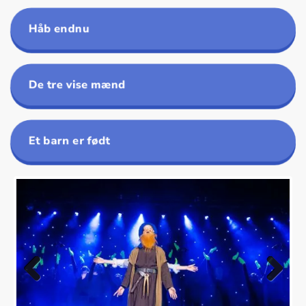
Håb endnu
De tre vise mænd
Et barn er født
Previous
Next