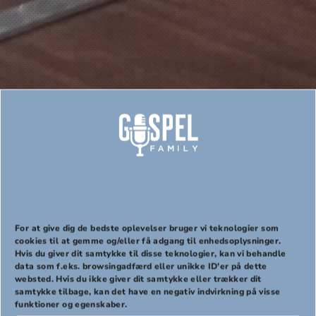
Sådan får i en fest
For at give dig de bedste oplevelser bruger vi teknologier som
cookies til at gemme og/eller få adgang til enhedsoplysninger.
Hvis du giver dit samtykke til disse teknologier, kan vi behandle
PREVIOUS
NEX
data som f.eks. browsingadfærd eller unikke ID'er på dette
websted. Hvis du ikke giver dit samtykke eller trækker dit
Lad os skabe en fest sammen
samtykke tilbage, kan det have en negativ indvirkning på visse
funktioner og egenskaber.