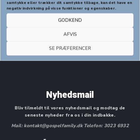
samtykke eller trækker dit samtykke tilbage, kan det have en
negativ indvirkning på visse funktioner og egenskaber.
Politiattest til frivillige medarbejdere, klik her
GODKEND
AFVIS
SE PRÆFERENCER
Nyhedsmail
Bliv tilmeldt til vores nyhedsmail og modtag de
seneste nyheder fra os i din indbakke.
Mail: kontakt@gospelfamily.dk Telefon: 3023 6932