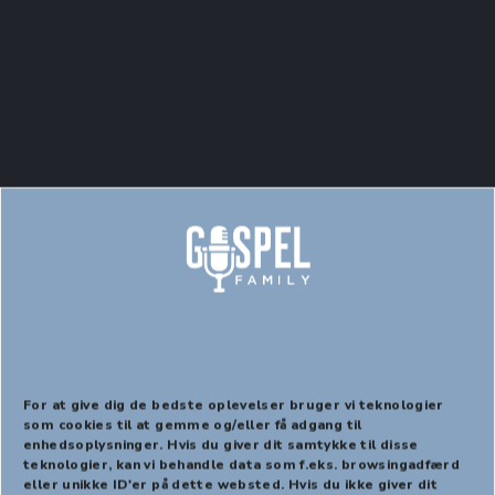
Politiattest til frivillige,
kalender, referater med
mere
For at give dig de bedste oplevelser bruger vi teknologier
som cookies til at gemme og/eller få adgang til
enhedsoplysninger. Hvis du giver dit samtykke til disse
PREVIOUS
NEX
teknologier, kan vi behandle data som f.eks. browsingadfærd
eller unikke ID'er på dette websted. Hvis du ikke giver dit