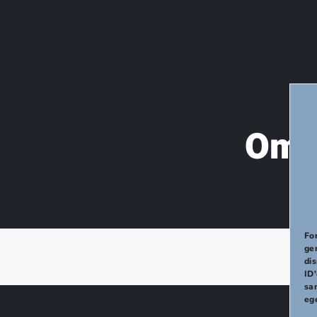
Om i
PREVIOUS
For
ge
di
ID'
sa
eg