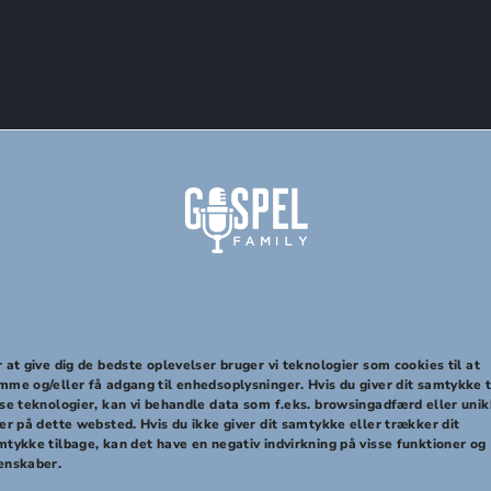
mport af vores kal
 at give dig de bedste oplevelser bruger vi teknologier som cookies til at
mme og/eller få adgang til enhedsoplysninger. Hvis du giver dit samtykke t
sse teknologier, kan vi behandle data som f.eks. browsingadfærd eller uni
er på dette websted. Hvis du ikke giver dit samtykke eller trækker dit
mtykke tilbage, kan det have en negativ indvirkning på visse funktioner og
enskaber.