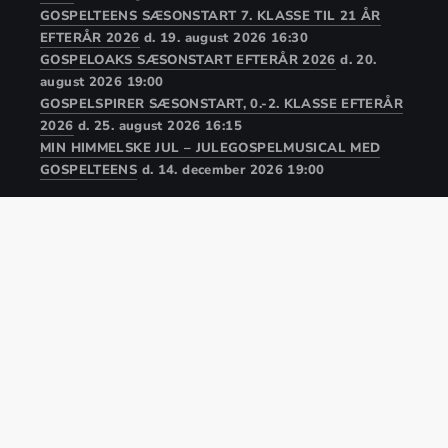
GOSPELTEENS SÆSONSTART 7. KLASSE TIL 21 ÅR
EFTERÅR 2026
d. 19. august 2026 16:30
GOSPELOAKS SÆSONSTART EFTERÅR 2026
d. 20.
august 2026 19:00
GOSPELSPIRER SÆSONSTART, 0.-2. KLASSE EFTERÅR
2026
d. 25. august 2026 16:15
MIN HIMMELSKE JUL – JULEGOSPELMUSICAL MED
GOSPELTEENS
d. 14. december 2026 19:00
Copyright © 2026
GospelFamily
.
Lille Kolstrup 20, 6200 Aabenraa
Kor
Medlem
CVR. 32909353 tlf: 3023 6932
mail: kontakt@gospelfamily.dk
Theme by
FORQY