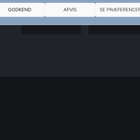
GODKEND
AFVIS
SE PRÆFERENCE
Fornavn
Efternavn