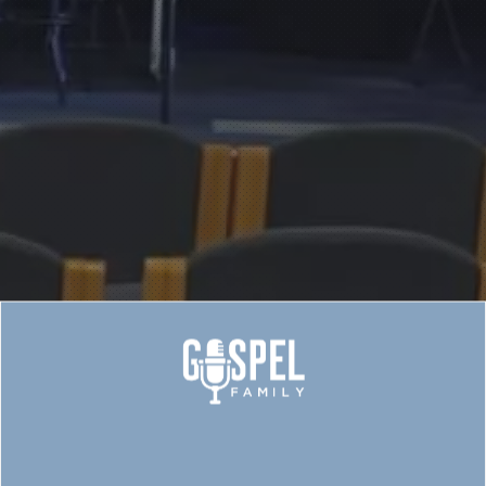
LINKS TIL GOSPELTEENS’
ZOOM KORPRØVER