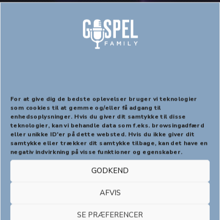
ID – koreografivideoer
For at give dig de bedste oplevelser bruger vi teknologier
som cookies til at gemme og/eller få adgang til
enhedsoplysninger. Hvis du giver dit samtykke til disse
PREVIOUS
NEX
teknologier, kan vi behandle data som f.eks. browsingadfærd
eller unikke ID'er på dette websted. Hvis du ikke giver dit
samtykke eller trækker dit samtykke tilbage, kan det have en
negativ indvirkning på visse funktioner og egenskaber.
GODKEND
AFVIS
SE PRÆFERENCER