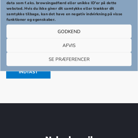
PREVIOUS
NEX
data som f.eks. browsingadfærd eller unikke ID'er på dette
websted. Hvis du ikke giver dit samtykke eller trækker dit
samtykke tilbage, kan det have en negativ indvirkning på visse
funktioner og egenskaber.
Dette indhold er beskyttet med en adgangskode. For at
se det skal du indtaste adgangskoden nedenfor.
GODKEND
Adgangskode:
AFVIS
SE PRÆFERENCER