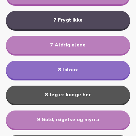
7 Frygt ikke
7 Aldrig alene
8 Jaloux
8 Jeg er konge her
9 Guld, røgelse og myrra