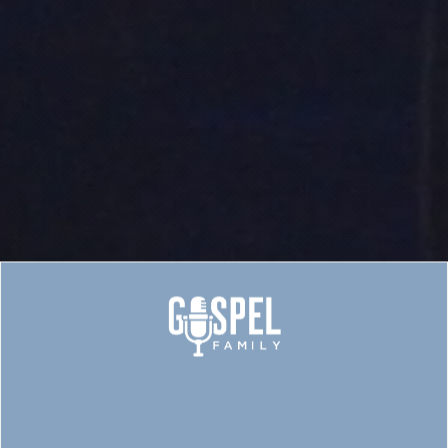
Håbet er blevet tændt –
indspilningerne