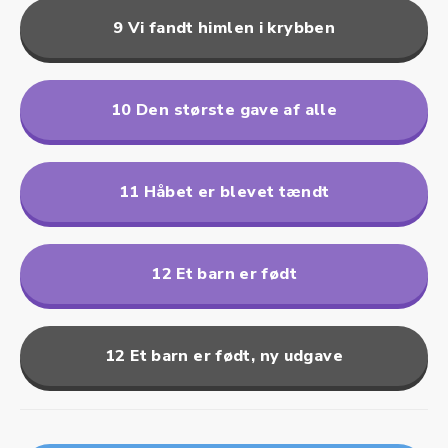
9 Vi fandt himlen i krybben
10 Den største gave af alle
11 Håbet er blevet tændt
12 Et barn er født
12 Et barn er født, ny udgave