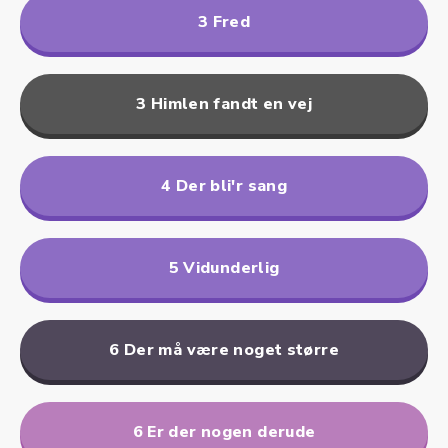
3 Fred
3 Himlen fandt en vej
4 Der bli'r sang
5 Vidunderlig
6 Der må være noget større
6 Er der nogen derude