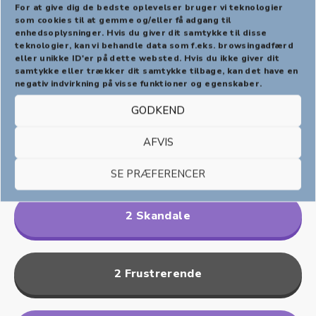
For at give dig de bedste oplevelser bruger vi teknologier
som cookies til at gemme og/eller få adgang til
enhedsoplysninger. Hvis du giver dit samtykke til disse
PREVIOUS
NEX
teknologier, kan vi behandle data som f.eks. browsingadfærd
eller unikke ID'er på dette websted. Hvis du ikke giver dit
samtykke eller trækker dit samtykke tilbage, kan det have en
0 Velkommen til den største historie af
negativ indvirkning på visse funktioner og egenskaber.
dem alle
GODKEND
AFVIS
1 Dans
SE PRÆFERENCER
2 Skandale
2 Frustrerende