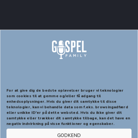
GospelTeens sange
For at give dig de bedste oplevelser bruger vi teknologier
som cookies til at gemme og/eller få adgang til
enhedsoplysninger. Hvis du giver dit samtykke til disse
PREVIOUS
NEX
teknologier, kan vi behandle data som f.eks. browsingadfærd
eller unikke ID'er på dette websted. Hvis du ikke giver dit
samtykke eller trækker dit samtykke tilbage, kan det have en
negativ indvirkning på visse funktioner og egenskaber.
GODKEND