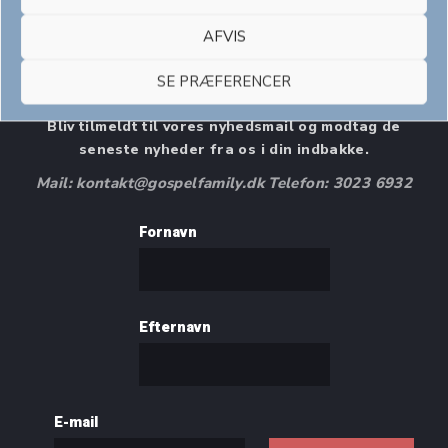
AFVIS
Nyhedsmail
SE PRÆFERENCER
Bliv tilmeldt til vores nyhedsmail og modtag de
seneste nyheder fra os i din indbakke.
Mail: kontakt@gospelfamily.dk Telefon: 3023 6932
Fornavn
Efternavn
E-mail