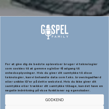
Release party for
GospelFamilys nye påske-
cd Opstanden
For at give dig de bedste oplevelser bruger vi teknologier
som cookies til at gemme og/eller få adgang til
enhedsoplysninger. Hvis du giver dit samtykke til disse
PREVIOUS
NEX
teknologier, kan vi behandle data som f.eks. browsingadfærd
eller unikke ID'er på dette websted. Hvis du ikke giver dit
samtykke eller trækker dit samtykke tilbage, kan det have en
negativ indvirkning på visse funktioner og egenskaber.
Igennem fem år er sangene til årets påske-cd
GODKEND
Opstanden blevet komponeret, rettet til og
endelig ur-opført sidste år til stående ovationer.