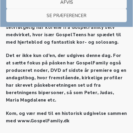
AFVIS
De dygtigste musikanter og producere har
SE PRÆFERENCER
indspillet musikken og mikset musikken og
selvfølgelig har korene fra GospelFamily selv
medvirket, hvor især GospelTeens har spædet til
med hjerteblod og fantastisk kor- og solosang.
Det er ikke kun cd’en, der udgives denne dag. For
at sætte fokus på påsken har GospelFamily også
produceret noder, DVD af sidste år premiere og en
andagstbog, hvor fremstående, kirkelige profiler
har skrevet påskeberetningen set ud fra
beretningens bipersoner, så som Peter, Judas,
Maria Magdalene etc.
Kom, og vær med til en historisk udgivelse sammen
med www.GospelFamily.dk