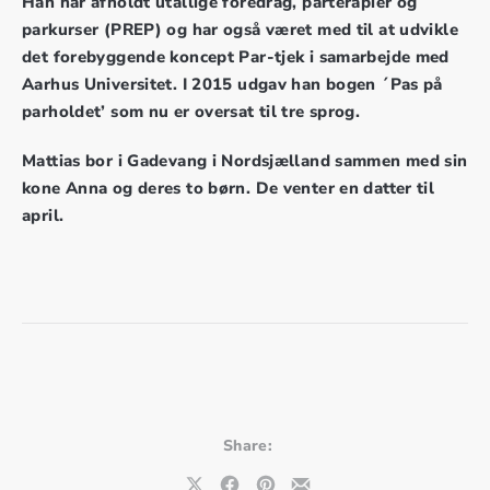
Han har afholdt utallige foredrag, parterapier og
parkurser (PREP) og har også været med til at udvikle
det forebyggende koncept Par-tjek i samarbejde med
Aarhus Universitet. I 2015 udgav han bogen ´Pas på
parholdet’ som nu er oversat til tre sprog.
Mattias bor i Gadevang i Nordsjælland sammen med sin
kone Anna og deres to børn. De venter en datter til
april.
Share: