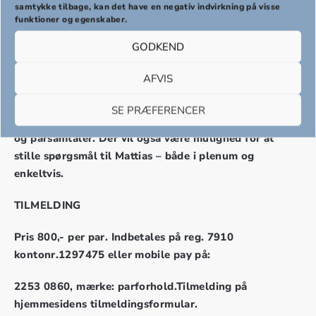
samtykke tilbage, kan det have en negativ indvirkning på visse
funktioner og egenskaber.
Med forståelse for forventninger, pres og udfordringer
GODKEND
i et moderne parforhold, vil Mattias Stølen Due
inspirere til, hvordan vi kan passe på hinanden i
AFVIS
parforholdet.
SE PRÆFERENCER
Der vil løbende blive vekslet mellem oplæg, filmklip
og parsamtaler. Der vil også være mulighed for at
stille spørgsmål til Mattias – både i plenum og
enkeltvis.
TILMELDING
Pris 800,- per par. Indbetales på reg. 7910
kontonr.1297475 eller mobile pay på:
2253 0860, mærke: parforhold.Tilmelding på
hjemmesidens tilmeldingsformular.