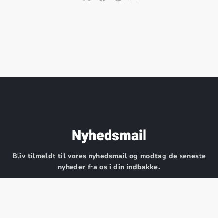
Share on X
Share on Facebook
Share on Pinterest
Share by Email
Nyhedsmail
Bliv tilmeldt til vores nyhedsmail og modtag de seneste
nyheder fra os i din indbakke.
Mail: kontakt@gospelfamily.dk Telefon: 3023 6932
Fornavn