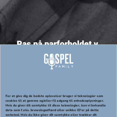
Pas på parforholdet v.
Mattias Stølen Due i
samarbejde med Aabenraa
GospelFamily
For at give dig de bedste oplevelser bruger vi teknologier som
cookies til at gemme og/eller få adgang til enhedsoplysninger.
Hvis du giver dit samtykke til disse teknologier, kan vi behandle
PREVIOUS
NEX
data som f.eks. browsingadfærd eller unikke ID'er på dette
websted. Hvis du ikke giver dit samtykke eller trækker dit