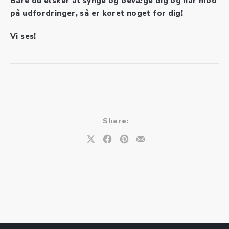
Bare du elsker at synge og bevæge dig og har mod
på udfordringer, så er koret noget for dig!
Vi ses!
Share:
Share on X
Share on Facebook
Share on Pinterest
Share by Email