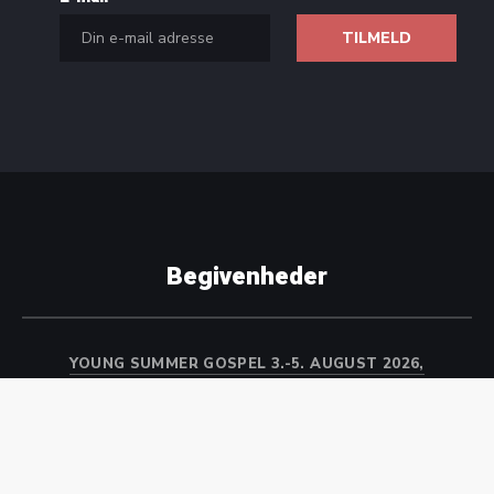
Begivenheder
YOUNG SUMMER GOSPEL 3.-5. AUGUST 2026,
KOMMENDE 3.-9. KLASSE
d. 3. august 2026 09:30
GOSPELSPIRE SOMMER GOSPEL 2026, for alle
kommende 0.-2. klasse
d. 6. august 2026 09:00
GOSPELROOTS SÆSONSTART 3.-6. KLASSE EFTERÅR
2026
d. 17. august 2026 16:00