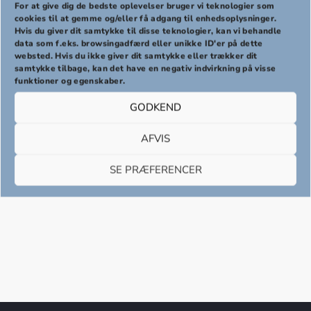
For at give dig de bedste oplevelser bruger vi teknologier som
cookies til at gemme og/eller få adgang til enhedsoplysninger.
Hvis du giver dit samtykke til disse teknologier, kan vi behandle
PREVIOUS
NEX
data som f.eks. browsingadfærd eller unikke ID'er på dette
websted. Hvis du ikke giver dit samtykke eller trækker dit
samtykke tilbage, kan det have en negativ indvirkning på visse
funktioner og egenskaber.
GODKEND
AFVIS
Share:
SE PRÆFERENCER
Share on X
Share on Facebook
Share on Pinterest
Share by Email