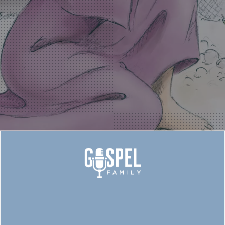
OPSTANDEN påskemusical
med GospelRoots og
GospelSpirer