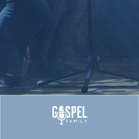
Opstanden koncert med
GospelTeens i Århus
Valgmenighed