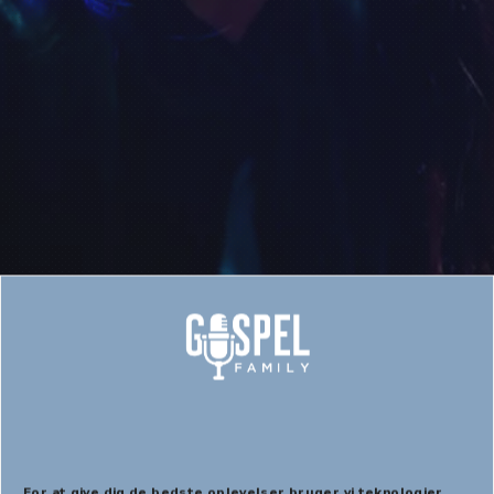
Håbet er blevet tændt,
Vejle Musikteater,
skolekoncert.
For at give dig de bedste oplevelser bruger vi teknologier