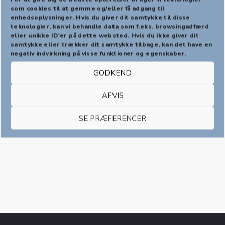
som cookies til at gemme og/eller få adgang til
enhedsoplysninger. Hvis du giver dit samtykke til disse
PREVIOUS
NEX
teknologier, kan vi behandle data som f.eks. browsingadfærd
eller unikke ID'er på dette websted. Hvis du ikke giver dit
samtykke eller trækker dit samtykke tilbage, kan det have en
negativ indvirkning på visse funktioner og egenskaber.
GODKEND
AFVIS
Share:
SE PRÆFERENCER
Share on X
Share on Facebook
Share on Pinterest
Share by Email