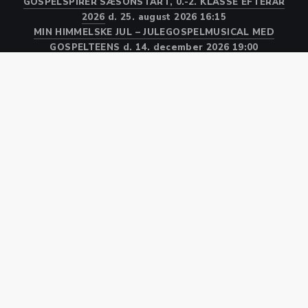
GOSPELSPIRER SÆSONSTART, 0.-2. KLASSE EFTERÅR
2026
d. 25. august 2026 16:15
MIN HIMMELSKE JUL – JULEGOSPELMUSICAL MED
GOSPELTEENS
d. 14. december 2026 19:00
Kor
Medlem
WEBSHOP
Kalender