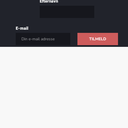
Efternavn
E-mail
Begivenheder
GOSPELROOTS SÆSONSTART 3.-6. KLASSE EFTERÅR 2026