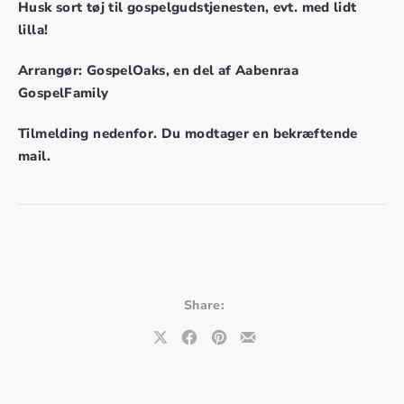
Husk sort tøj til gospelgudstjenesten, evt. med lidt
lilla!
Arrangør: GospelOaks, en del af Aabenraa
GospelFamily
Tilmelding nedenfor. Du modtager en bekræftende
mail.
Share:
Share on X
Share on Facebook
Share on Pinterest
Share by Email