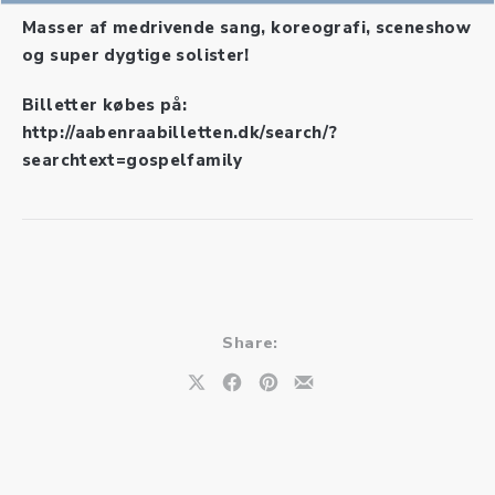
Masser af medrivende sang, koreografi, sceneshow
og super dygtige solister!
Billetter købes på:
http://aabenraabilletten.dk/search/?
searchtext=gospelfamily
Share:
Share on X
Share on Facebook
Share on Pinterest
Share by Email