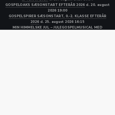
GOSPELOAKS SÆSONSTART EFTERÅR 2026
d. 20. august
2026 19:00
GOSPELSPIRER SÆSONSTART, 0.-2. KLASSE EFTERÅR
2026
d. 25. august 2026 16:15
MIN HIMMELSKE JUL – JULEGOSPELMUSICAL MED
GOSPELTEENS
d. 14. december 2026 19:00
Kor
Medlem
WEBSHOP